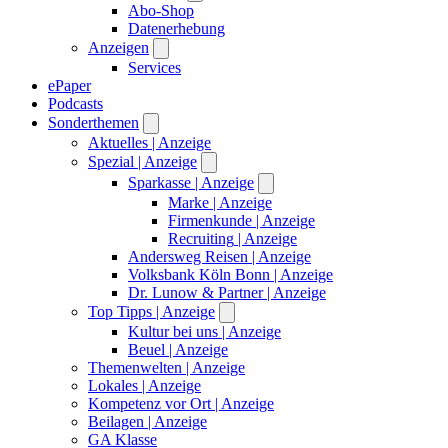
Abo-Shop
Datenerhebung
Anzeigen
Services
ePaper
Podcasts
Sonderthemen
Aktuelles
| Anzeige
Spezial
| Anzeige
Sparkasse
| Anzeige
Marke
| Anzeige
Firmenkunde
| Anzeige
Recruiting
| Anzeige
Andersweg Reisen
| Anzeige
Volksbank Köln Bonn
| Anzeige
Dr. Lunow & Partner
| Anzeige
Top Tipps
| Anzeige
Kultur bei uns
| Anzeige
Beuel
| Anzeige
Themenwelten
| Anzeige
Lokales
| Anzeige
Kompetenz vor Ort
| Anzeige
Beilagen
| Anzeige
GA Klasse