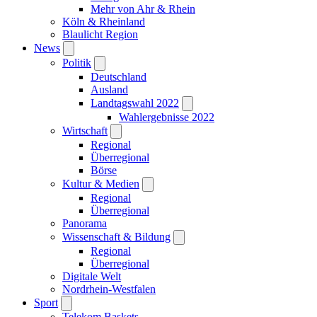
Mehr von Ahr & Rhein
Köln & Rheinland
Blaulicht Region
News
Politik
Deutschland
Ausland
Landtagswahl 2022
Wahlergebnisse 2022
Wirtschaft
Regional
Überregional
Börse
Kultur & Medien
Regional
Überregional
Panorama
Wissenschaft & Bildung
Regional
Überregional
Digitale Welt
Nordrhein-Westfalen
Sport
Telekom Baskets