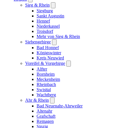
Sieg & Rhein
Siegburg
Sankt Augustin
Hennef
Niederkassel
Troisdorf
Mehr von Sieg & Rhein
Siebengebirge
Bad Honnef
Königswinter
Kreis Neuwied
Voreifel & Vorgebirge
Alfter
Bornheim
Meckenheim
Rheinbach
Swisttal
Wachtberg
Ahr & Rhein
Bad Neuenahr-Ahrweiler
Altenahr
Grafschaft
Remagen
Sinzig