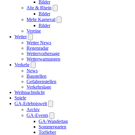
Bilder
Ahr & Rhein
Bilder
Mehr Karneval
Bilder
Vereine
Wetter
Wetter News
Regenradar
Wettervorhersage
Wetterwarnungen
Verkehr
News
Baustellen
Gefahrenstellen
Verkehrslage
Weihnachtslicht
Spiele
GA-Erlebniswelt
Archiv
GA-Events
GA-Wandertag
Sommergarten
Torfieber