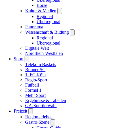
Überregional
Börse
Kultur & Medien
Regional
Überregional
Panorama
Wissenschaft & Bildung
Regional
Überregional
Digitale Welt
Nordrhein-Westfalen
Sport
Telekom Baskets
Bonner SC
1. FC Köln
Regio-Sport
Fußball
Formel 1
Mehr Sport
Ergebnisse & Tabellen
GA-Sportlerwahl
Freizeit
Region erleben
Gastro-Szene
Gastro-Guide