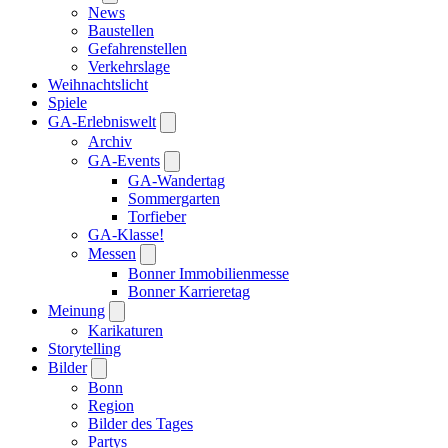
News
Baustellen
Gefahrenstellen
Verkehrslage
Weihnachtslicht
Spiele
GA-Erlebniswelt
Archiv
GA-Events
GA-Wandertag
Sommergarten
Torfieber
GA-Klasse!
Messen
Bonner Immobilienmesse
Bonner Karrieretag
Meinung
Karikaturen
Storytelling
Bilder
Bonn
Region
Bilder des Tages
Partys