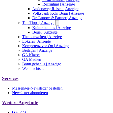
Recruiting
| Anzeige
Andersweg Reisen
| Anzeige
Volksbank Köln Bonn
| Anzeige
Dr. Lunow & Partner
| Anzeige
Top Tipps
| Anzeige
Kultur bei uns
| Anzeige
Beuel
| Anzeige
Themenwelten
| Anzeige
Lokales
| Anzeige
Kompetenz vor Ort
| Anzeige
Beilagen
| Anzeige
GA Klasse
GA Medien
Bonn geht aus
| Anzeige
Weihnachtslicht
Services
Messenger-Newsletter bestellen
Newsletter abonnieren
Weitere Angebote
GA Jobs