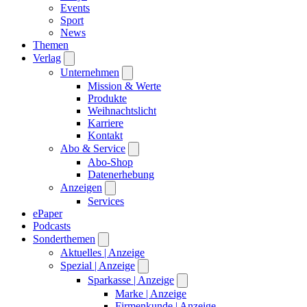
Events
Sport
News
Themen
Verlag
Unternehmen
Mission & Werte
Produkte
Weihnachtslicht
Karriere
Kontakt
Abo & Service
Abo-Shop
Datenerhebung
Anzeigen
Services
ePaper
Podcasts
Sonderthemen
Aktuelles
| Anzeige
Spezial
| Anzeige
Sparkasse
| Anzeige
Marke
| Anzeige
Firmenkunde
| Anzeige