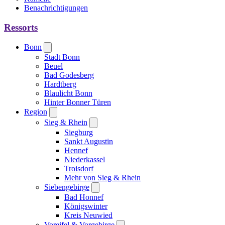
Benachrichtigungen
Ressorts
Bonn
Stadt Bonn
Beuel
Bad Godesberg
Hardtberg
Blaulicht Bonn
Hinter Bonner Türen
Region
Sieg & Rhein
Siegburg
Sankt Augustin
Hennef
Niederkassel
Troisdorf
Mehr von Sieg & Rhein
Siebengebirge
Bad Honnef
Königswinter
Kreis Neuwied
Voreifel & Vorgebirge