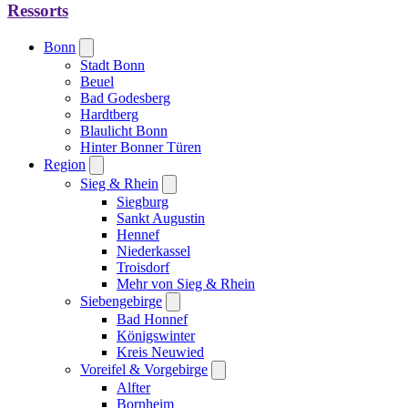
Ressorts
Bonn
Stadt Bonn
Beuel
Bad Godesberg
Hardtberg
Blaulicht Bonn
Hinter Bonner Türen
Region
Sieg & Rhein
Siegburg
Sankt Augustin
Hennef
Niederkassel
Troisdorf
Mehr von Sieg & Rhein
Siebengebirge
Bad Honnef
Königswinter
Kreis Neuwied
Voreifel & Vorgebirge
Alfter
Bornheim