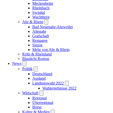
Meckenheim
Rheinbach
Swisttal
Wachtberg
Ahr & Rhein
Bad Neuenahr-Ahrweiler
Altenahr
Grafschaft
Remagen
Sinzig
Mehr von Ahr & Rhein
Köln & Rheinland
Blaulicht Region
News
Politik
Deutschland
Ausland
Landtagswahl 2022
Wahlergebnisse 2022
Wirtschaft
Regional
Überregional
Börse
Kultur & Medien