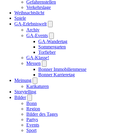
Gefahrenstellen
Verkehrslage
Weihnachtslicht
Spiele
GA-Erlebniswelt
Archiv
GA-Events
GA-Wandertag
Sommergarten
Torfieber
GA-Klasse!
Messen
Bonner Immobilienmesse
Bonner Karrieretag
Meinung
Karikaturen
Storytelling
Bilder
Bonn
Region
Bilder des Tages
Partys
Events
Sport