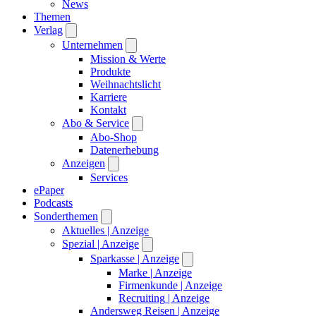
News
Themen
Verlag
Unternehmen
Mission & Werte
Produkte
Weihnachtslicht
Karriere
Kontakt
Abo & Service
Abo-Shop
Datenerhebung
Anzeigen
Services
ePaper
Podcasts
Sonderthemen
Aktuelles
| Anzeige
Spezial
| Anzeige
Sparkasse
| Anzeige
Marke
| Anzeige
Firmenkunde
| Anzeige
Recruiting
| Anzeige
Andersweg Reisen
| Anzeige