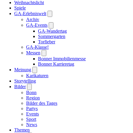
Weihnachtslicht
Spiele
GA-Erlebniswelt
Archiv
GA-Events
GA-Wandertag
Sommergarten
Torfieber
GA-Klasse!
Messen
Bonner Immobilienmesse
Bonner Karrieretag
Meinung
Karikaturen
Storytelling
Bilder
Bonn
Region
Bilder des Tages
Partys
Events
Sport
News
Themen