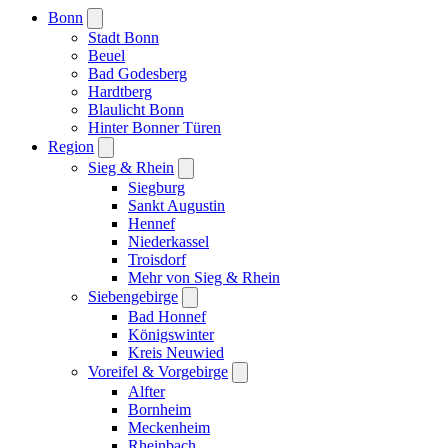
Bonn
Stadt Bonn
Beuel
Bad Godesberg
Hardtberg
Blaulicht Bonn
Hinter Bonner Türen
Region
Sieg & Rhein
Siegburg
Sankt Augustin
Hennef
Niederkassel
Troisdorf
Mehr von Sieg & Rhein
Siebengebirge
Bad Honnef
Königswinter
Kreis Neuwied
Voreifel & Vorgebirge
Alfter
Bornheim
Meckenheim
Rheinbach